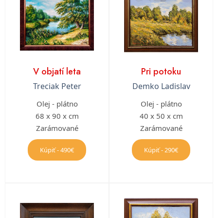
V objatí leta
Pri potoku
Treciak Peter
Demko Ladislav
Olej - plátno
Olej - plátno
68 x 90 x cm
40 x 50 x cm
Zarámované
Zarámované
Kúpiť - 490€
Kúpiť - 290€