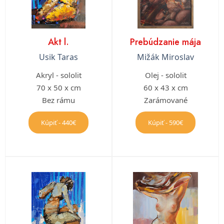
Akt l.
Prebúdzanie mája
Usik Taras
Mižák Miroslav
Akryl - sololit
Olej - sololit
70 x 50 x cm
60 x 43 x cm
Bez rámu
Zarámované
Kúpiť - 440€
Kúpiť - 590€