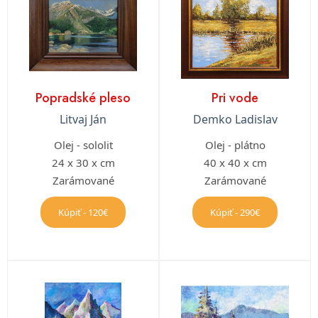
Popradské pleso
Pri vode
Litvaj Ján
Demko Ladislav
Olej - sololit
Olej - plátno
24 x 30 x cm
40 x 40 x cm
Zarámované
Zarámované
Kúpiť - 120€
Kúpiť - 290€