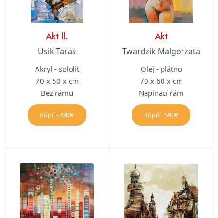
Akt ll.
Akt
Usik Taras
Twardzik Malgorzata
Akryl - sololit
Olej - plátno
70 x 50 x cm
70 x 60 x cm
Bez rámu
Napínací rám
Kúpiť - 440€
Kúpiť - 590€