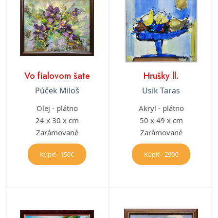
Vo fialovom šate
Hrušky ll.
Púček Miloš
Usik Taras
Olej - plátno
Akryl - plátno
24 x 30 x cm
50 x 49 x cm
Zarámované
Zarámované
Kúpiť - 150€
Kúpiť - 290€