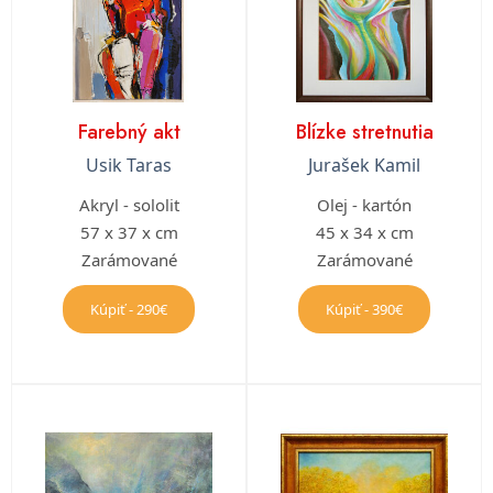
Farebný akt
Blízke stretnutia
Usik Taras
Jurašek Kamil
Akryl - sololit
Olej - kartón
57 x 37 x cm
45 x 34 x cm
Zarámované
Zarámované
Kúpiť - 290€
Kúpiť - 390€