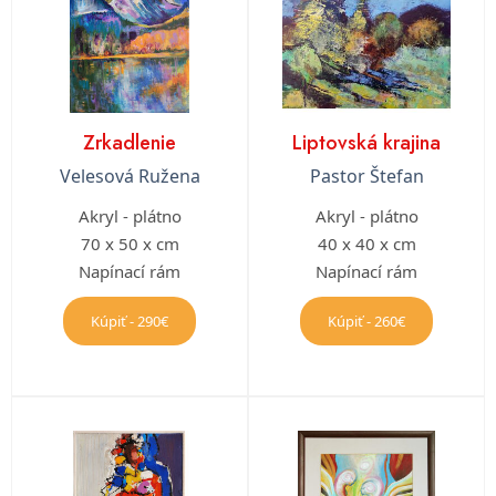
Zrkadlenie
Liptovská krajina
Velesová Ružena
Pastor Štefan
Akryl - plátno
Akryl - plátno
70 x 50 x cm
40 x 40 x cm
Napínací rám
Napínací rám
Kúpiť - 290€
Kúpiť - 260€