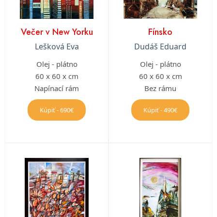
Večer v New Yorku
Fínsko
Lešková Eva
Dudáš Eduard
Olej - plátno
Olej - plátno
60 x 60 x cm
60 x 60 x cm
Napínací rám
Bez rámu
Kúpiť - 690€
Kúpiť - 490€