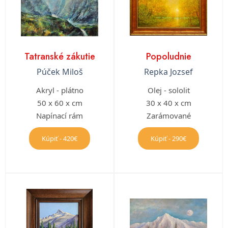
Tatranské zákutie
Popoludnie
Púček Miloš
Repka Jozsef
Akryl - plátno
Olej - sololit
50 x 60 x cm
30 x 40 x cm
Napínací rám
Zarámované
Kúpiť - 420€
Kúpiť - 290€