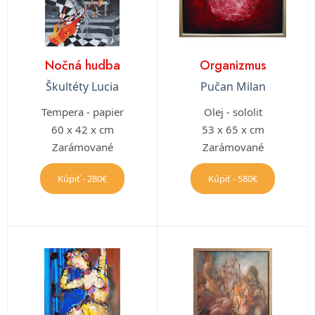
Nočná hudba
Organizmus
Škultéty Lucia
Pučan Milan
Tempera - papier
Olej - sololit
60 x 42 x cm
53 x 65 x cm
Zarámované
Zarámované
Kúpiť - 280€
Kúpiť - 580€