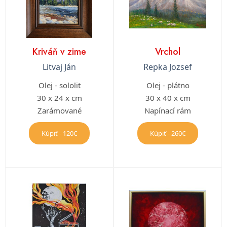
Kriváň v zime
Vrchol
Litvaj Ján
Repka Jozsef
Olej - sololit
Olej - plátno
30 x 24 x cm
30 x 40 x cm
Zarámované
Napínací rám
Kúpiť - 120€
Kúpiť - 260€