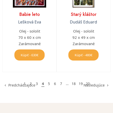
Babie leto
Starý kláštor
Lešková Eva
Dudáš Eduard
Olej - sololit
Olej - sololit
70 x 60 x cm
92 x 49 x cm
Zarámované
Zarámované
Kúpiť - 630€
Kúpiť - 480€
1
2
3
4
5
6
7
…
18
19
20
Predchádzajúce
Nasledujúce