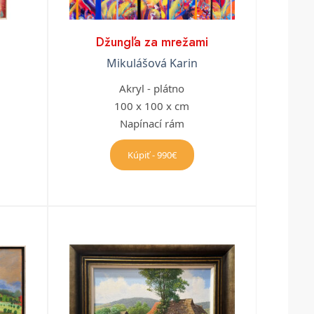
Džungľa za mrežami
Mikulášová Karin
Akryl - plátno
100 x 100 x cm
Napínací rám
Kúpiť - 990€