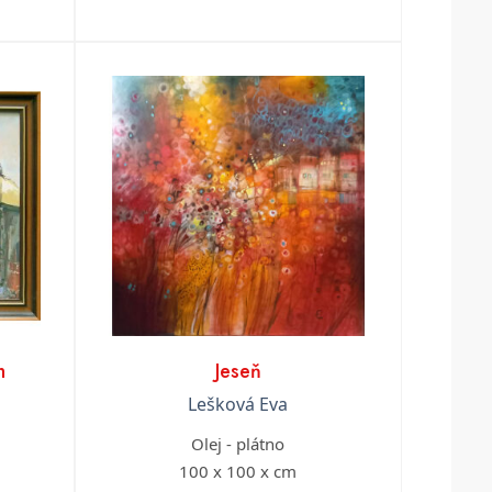
h
Jeseň
Lešková Eva
Olej - plátno
100 x 100 x cm