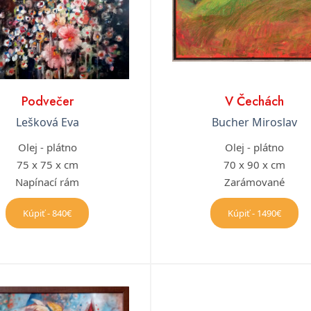
Podvečer
V Čechách
Lešková Eva
Bucher Miroslav
Olej - plátno
Olej - plátno
75 x 75 x cm
70 x 90 x cm
Napínací rám
Zarámované
Kúpiť - 840€
Kúpiť - 1490€