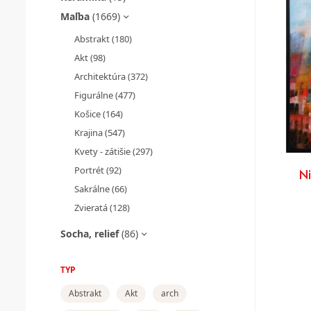
Maľba
(1669)
Abstrakt
(180)
Akt
(98)
Architektúra
(372)
Figurálne
(477)
Košice
(164)
Krajina
(547)
Kvety - zátišie
(297)
Portrét
(92)
N
Sakrálne
(66)
Zvieratá
(128)
Socha, relief
(86)
TYP
Abstrakt
Akt
arch