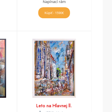
Napínací rám
Kúpiť - 1590€
Leto na Hlavnej ll.