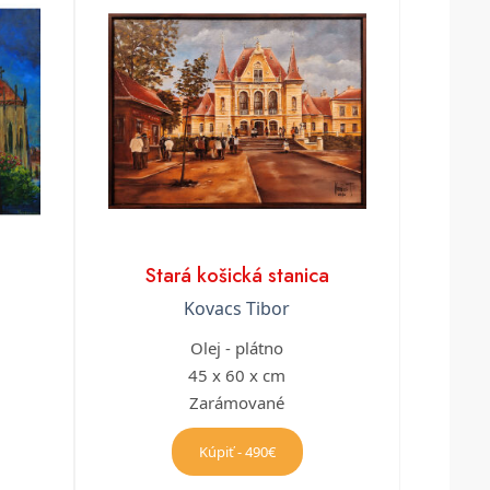
Stará košická stanica
a
Kovacs Tibor
Olej - plátno
45 x 60 x cm
Zarámované
Kúpiť - 490€