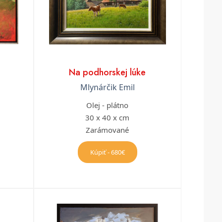
Na podhorskej lúke
Mlynárčik Emil
Olej - plátno
30 x 40 x cm
Zarámované
Kúpiť - 680€