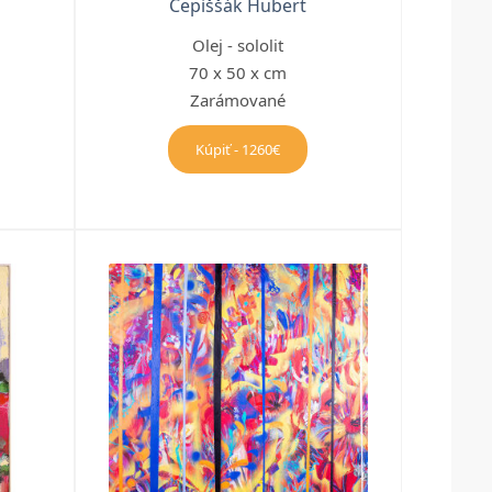
Čepiššák Hubert
Olej - sololit
70 x 50 x cm
Zarámované
Kúpiť - 1260€