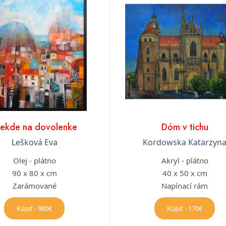
iekde na dovolenke
Dóm v tichu
Lešková Eva
Kordowska Katarzyn
Olej - plátno
Akryl - plátno
90 x 80 x cm
40 x 50 x cm
Zarámované
Napínací rám
Kúpiť - 980€
Kúpiť - 170€