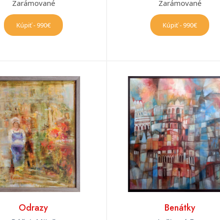
Zarámované
Zarámované
Kúpiť - 990€
Kúpiť - 990€
Odrazy
Benátky