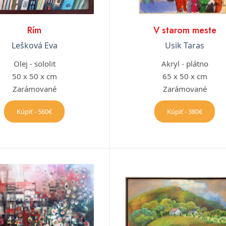
Rím
V starom meste
Lešková Eva
Usik Taras
Olej - sololit
Akryl - plátno
50 x 50 x cm
65 x 50 x cm
Zarámované
Zarámované
Kúpiť - 560€
Kúpiť - 380€