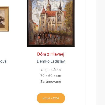
Dóm z Hlavnej
rová
Demko Ladislav
Olej - plátno
70 x 60 x cm
Zarámované
Kúpiť - 420€