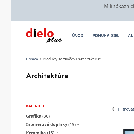
Milí zákazníc
ÚVOD
PONUKA DIEL
AU
Domov
/
Produkty so značkou “Architektúra”
Architektúra
KATEGÓRIE
Filtrova
Grafika
(30)
Interiérové doplnky
(19)
Keramika
(15)