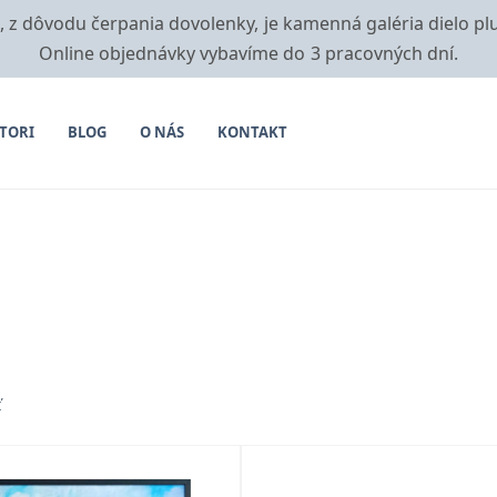
i, z dôvodu čerpania dovolenky, je kamenná galéria dielo pl
Online objednávky vybavíme do 3 pracovných dní.
TORI
BLOG
O NÁS
KONTAKT
ť