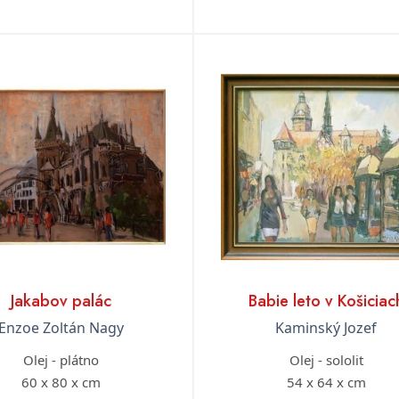
Jakabov palác
Babie leto v Košiciac
Enzoe Zoltán Nagy
Kaminský Jozef
Olej - plátno
Olej - sololit
60 x 80 x cm
54 x 64 x cm