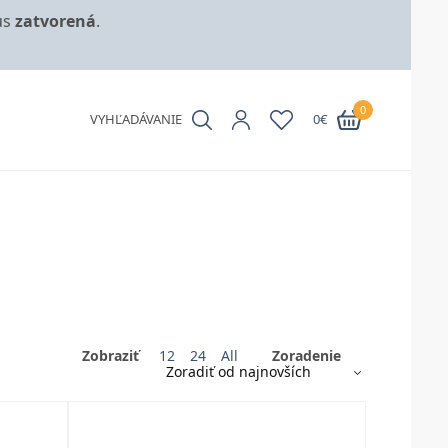
us
zatvorená
.
0
VYHĽADÁVANIE
0
€
Zobraziť
12
24
All
Zoradenie