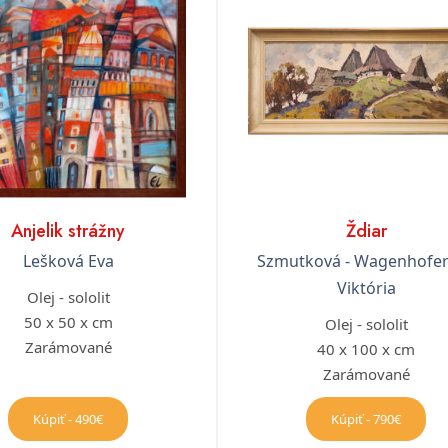
Anjelik strážny
Ždiar
Lešková Eva
Szmutková - Wagenhofe
Viktória
Olej - sololit
50 x 50 x cm
Olej - sololit
Zarámované
40 x 100 x cm
Zarámované
Kúpiť - 490€
Kúpiť - 790€