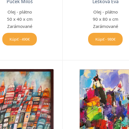
Púček Miloš
Lešková Eva
Olej - plátno
Olej - plátno
50 x 40 x cm
90 x 80 x cm
Zarámované
Zarámované
Kúpiť - 490€
Kúpiť - 980€